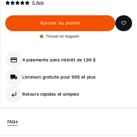
0 Avis
Ajouter au panier
Trouver en magasin
credit_card
4 paiements sans intérêt de 1,99 $
local_shipping
Livraison gratuite pour 99$ et plus
subdirectory_arrow_left
Retours rapides et simples
FAQs