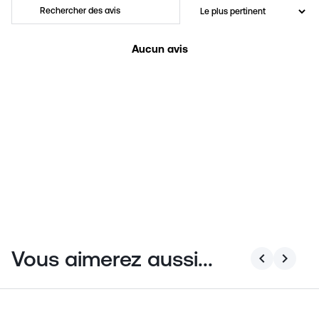
Aucun avis
Vous aimerez aussi...
chevron_left
chevron_right