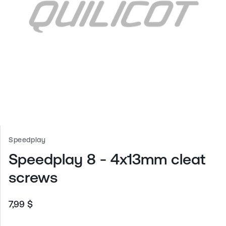
Speedplay
Speedplay 8 - 4x13mm cleat
screws
7,99 $
Prix
habituel