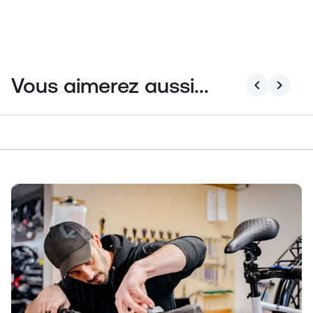
Vous aimerez aussi...
chevron_left
chevron_right