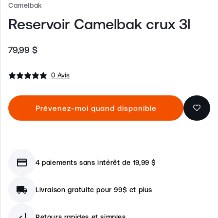
Camelbak
Reservoir Camelbak crux 3l
79,99 $
Prix
habituel
0 Avis
Prévenez-moi quand disponible
credit_card
4 paiements sans intérêt de 19,99 $
local_shipping
Livraison gratuite pour 99$ et plus
subdirectory_arrow_left
Retours rapides et simples