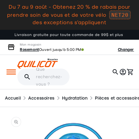
Du 7 au 9 août - Obtenez 20 % de rabais pour
au
NET20
contenu
prendre soin de vous et de votre vélo
des exceptions s'appliquent
Livraison gratuite pour toute commande de 99$ et plus
Mon magasin
storefront
Rosemont
Changer
Ouvert jusqu'à 5:00 PM
Que
search
account_circle
shopping_cart
Panier
search
recherchez-
vous ?
chevron_right
chevron_right
chevron_right
Accueil
Accessoires
Hydratation
Pièces et accessoir