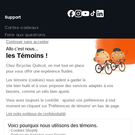
Support
Facebook
Instagram
YouTube
TikTok
Snapchat
Cartes-cadeaux
Foire aux questions
Politique de livraison
Politique de retour
Politique de prix et code
promo
Financement
Contactez-nous
Abonnez-vous à notre infolettre pour des
offres exclusives
Email
S'abonner