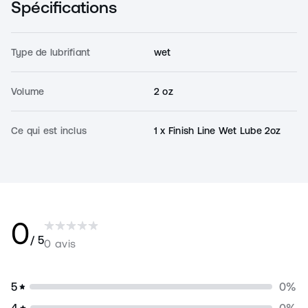
Spécifications
Type de lubrifiant
wet
Volume
2 oz
Ce qui est inclus
1 x Finish Line Wet Lube 2oz
0
/ 5
0 avis
5
0
%
4
0
%