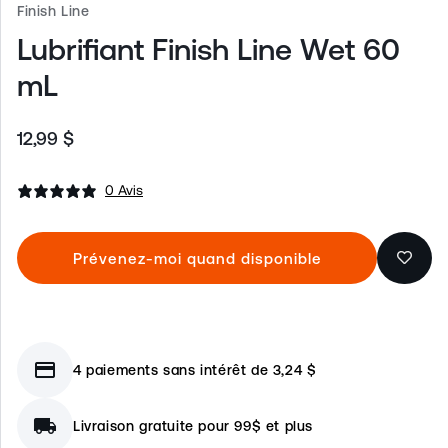
Finish Line
Lubrifiant Finish Line Wet 60
mL
12,99 $
Prix
habituel
0 Avis
Prévenez-moi quand disponible
credit_card
4 paiements sans intérêt de 3,24 $
local_shipping
Livraison gratuite pour 99$ et plus