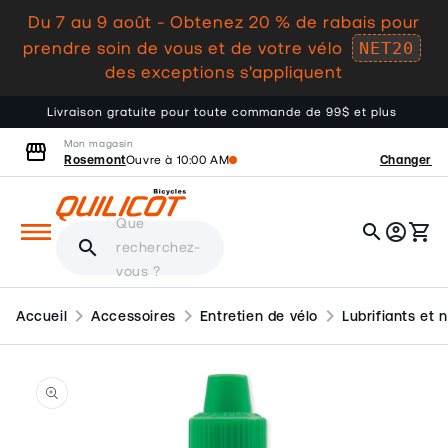
Du 7 au 9 août - Obtenez 20 % de rabais pour
au
NET20
contenu
prendre soin de vous et de votre vélo
des exceptions s'appliquent
Livraison gratuite pour toute commande de 99$ et plus
Mon magasin
storefront
Rosemont
Changer
Ouvre à 10:00 AM
Que
search
account_circle
shopping_cart
Panier
search
recherchez-
vous ?
chevron_right
chevron_right
chevron_right
Accueil
Accessoires
Entretien de vélo
Lubrifiants et 