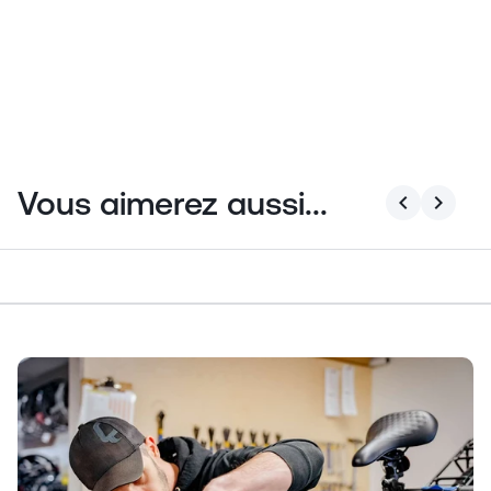
Vous aimerez aussi...
chevron_left
chevron_right