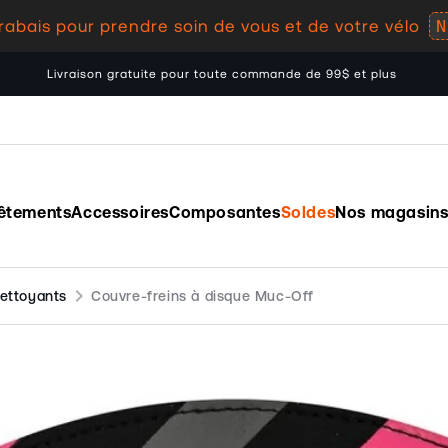
N
rabais pour prendre soin de vous et de votre vélo
Livraison gratuite pour toute commande de 99$ et plus
êtements
Accessoires
Composantes
Soldes
Nos magasin
chevron_right
nettoyants
Couvre-freins à disque Muc-Off