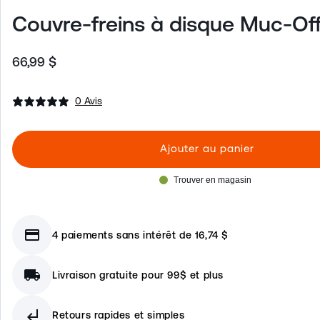
Couvre-freins à disque Muc-Of
66,99 $
Prix
habituel
0 Avis
Ajouter au panier
Trouver en magasin
credit_card
4 paiements sans intérêt de 16,74 $
local_shipping
Livraison gratuite pour 99$ et plus
subdirectory_arrow_left
Retours rapides et simples