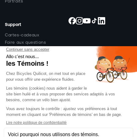
Portraits
Support
Facebook
Instagram
YouTube
TikTok
Snapchat
Cartes-cadeaux
Foire aux questions
Politique de livraison
Politique de retour
Politique de prix et code
promo
Financement
Contactez-nous
Abonnez-vous à notre infolettre pour des
offres exclusives
Email
S'abonner