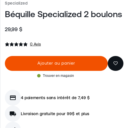
Specialized
Béquille Specialized 2 boulons
29,99 $
Prix
habituel
0 Avis
Ajouter au panier
Trouver en magasin
credit_card
4 paiements sans intérêt de 7,49 $
local_shipping
Livraison gratuite pour 99$ et plus