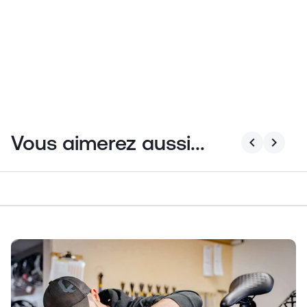
Vous aimerez aussi...
chevron_left
chevron_right