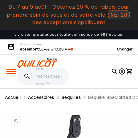
Du 7 au 9 août - Obtenez 20 % de rabais pour
au
NET20
contenu
prendre soin de vous et de votre vélo
des exceptions s'appliquent
Livraison gratuite pour toute commande de 99$ et plus
Mon magasin
storefront
Rosemont
Changer
Ouvre à 10:00 AM
Que
search
account_circle
shopping_cart
Panier
search
recherchez-
vous ?
chevron_right
chevron_right
chevron_right
Accueil
Accessoires
Béquilles
Béquille Specialized 2 